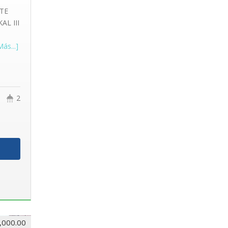
TE
AL III
Más...]
2
,000.00