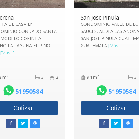
erena
San Jose Pinula
NTA DE CASA EN
CONDOMINIO VALLE DE LO
OMINIO CONDADO SANTA
SAUCES, ALDEA LAS ANON
 MODELO CORINTIA
SAN JOSE PINULA GUATEM
NO LA LAGUNA EL PINO -
GUATEMALA
[Más...]
T
[Más...]
2
2
2 m
3
2
94 m
3
51950584
51950584
Cotizar
Cotizar