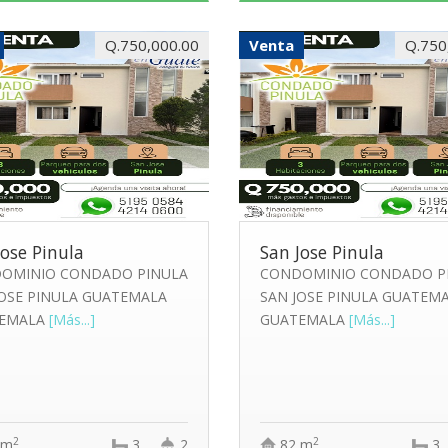
Q.750,000.00
Venta
Q.750
Jose Pinula
San Jose Pinula
OMINIO CONDADO PINULA
CONDOMINIO CONDADO P
JOSE PINULA GUATEMALA
SAN JOSE PINULA GUATEM
EMALA
[Más...]
GUATEMALA
[Más...]
2
2
 m
3
2
82 m
3