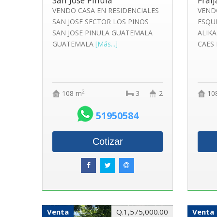
San Jose Pinula
Frai
VENDO CASA EN RESIDENCIALES
VEND
SAN JOSE SECTOR LOS PINOS
ESQU
SAN JOSE PINULA GUATEMALA
ALIKA
GUATEMALA
[Más...]
CAES
2
108 m
3
2
10
51950584
Cotizar
Venta
Q.1,575,000.00
Venta