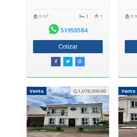
2
0 m
3
1
0 
51950584
Cotizar
Venta
Q.1,076,000.00
Venta