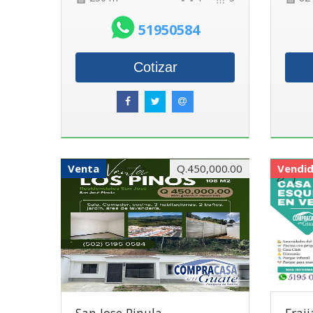
51950584
Cotizar
Venta
Q.450,000.00
Vendi