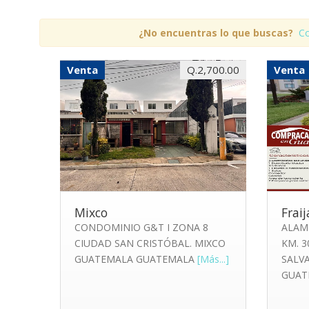
¿No encuentras lo que buscas?
Co
Venta
Q.2,700.00
Venta
Mixco
Frai
CONDOMINIO G&T I ZONA 8
ALAM
CIUDAD SAN CRISTÓBAL. MIXCO
KM. 3
GUATEMALA GUATEMALA
[Más...]
SALV
GUAT