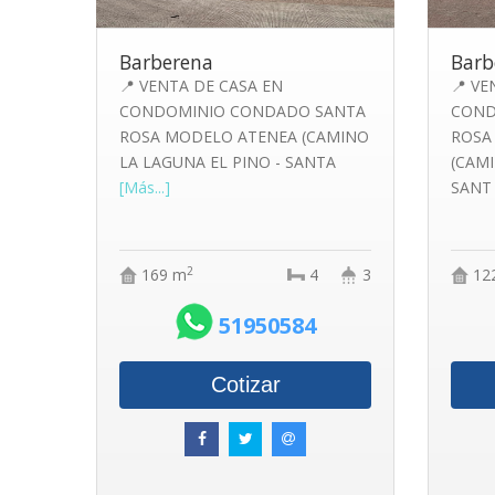
Barberena
Barb
📍 VENTA DE CASA EN
📍 VE
CONDOMINIO CONDADO SANTA
COND
ROSA MODELO ATENEA (CAMINO
ROSA
LA LAGUNA EL PINO - SANTA
(CAMI
[Más...]
SAN
2
169 m
4
3
12
51950584
Cotizar