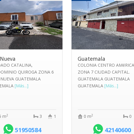
a Nueva
Guatemala
ADO CATALINA,
COLONIA CENTRO AMéRIC
OMINIO QUIROGA ZONA 6
ZONA 7 CIUDAD CAPITAL.
A NUEVA GUATEMALA
GUATEMALA GUATEMALA
EMALA
[Más...]
GUATEMALA
[Más...]
2
2
5 m
3
1
0 m
0
51950584
42140600