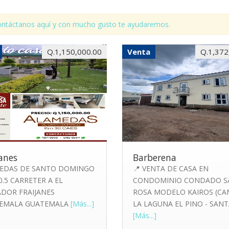
ntáctanos aquí y con mucho gusto te ayudaremos.
Q.1,150,000.00
Venta
Q.1,372
janes
Barberena
EDAS DE SANTO DOMINGO
📍 VENTA DE CASA EN
0.5 CARRETER A EL
CONDOMINIO CONDADO S
ADOR FRAIJANES
ROSA MODELO KAIROS (CA
EMALA GUATEMALA
[Más...]
LA LAGUNA EL PINO - SAN
[Más...]