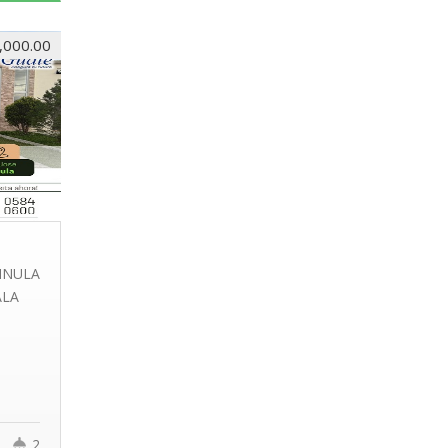
,000.00
INULA
ALA
2