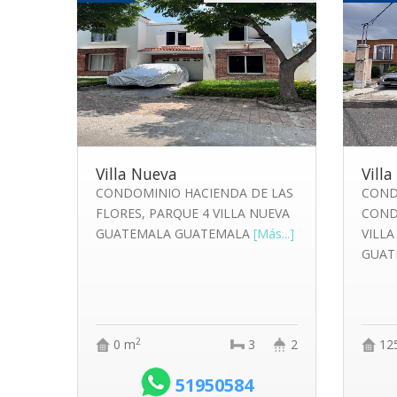
Villa Nueva
Vill
CONDOMINIO HACIENDA DE LAS
COND
FLORES, PARQUE 4 VILLA NUEVA
COND
GUATEMALA GUATEMALA
[Más...]
VILL
GUAT
2
0 m
3
2
12
51950584