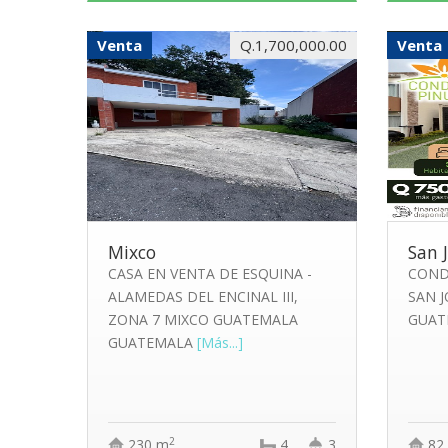
Venta
Q.1,700,000.00
Venta
Mixco
San 
CASA EN VENTA DE ESQUINA -
COND
ALAMEDAS DEL ENCINAL III,
SAN 
ZONA 7 MIXCO GUATEMALA
GUAT
GUATEMALA
[Más...]
2
230 m
4
3
82