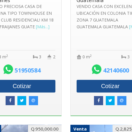
janes
Guatemala
O PRECIOSA CASA DE
VENDO CASA CON EXCELEN
INA TIPO TOWNHOUSE EN
UBICACIÓN EN COLONIA TIK
 CLUB RESIDENCIAL! KM 18
ZONA 7 GUATEMALA
 FRAIJANES GUATE
[Más...]
GUATEMALA GUATEMALA
[
2
2
8 m
3
2
0 m
3
51950584
42140600
Cotizar
Cotizar
Q.950,000.00
Venta
Q.2,825