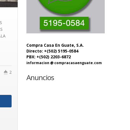
S
AS
ALA
Compra Casa En Guate, S.A.
Directo: +(502) 5195-0584
PBX: +(502) 2203-6872
informacion @ compracasaenguate.com
2
Anuncios