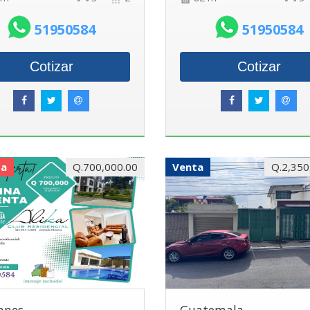
51950584
51950584
Cotizar
Cotizar
da
Q.700,000.00
Venta
Q.2,350