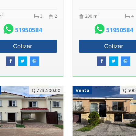
2
2
m
3
2
200 m
4
51950584
51950584
Cotizar
Cotizar
Q.773,500.00
Venta
Q.500